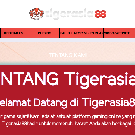
KEBIJAKAN
PHISING
KALKULATOR MIX PARLAY
VIDEO-WEBSITE
TENTANG KAMI
NTANG Tigerasi
Tigerasia
elamat Datang di
 game sejati! Kami adalah sebuah platform gaming online yan
.
Tigerasia88
hadir untuk memenuhi hasrat Anda akan berbagai j