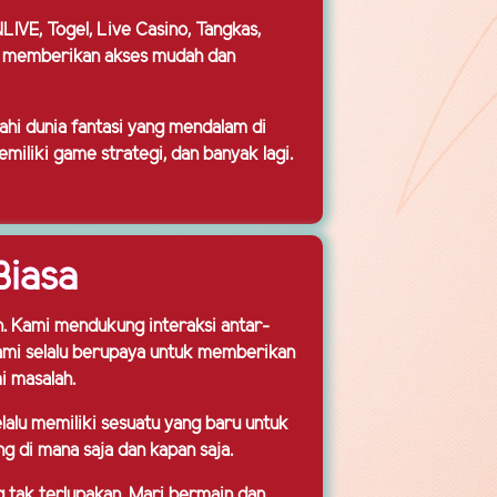
IVE, Togel, Live Casino, Tangkas,
uk memberikan akses mudah dan
ahi dunia fantasi yang mendalam di
miliki game strategi, dan banyak lagi.
Biasa
h. Kami mendukung interaksi antar-
ami selalu berupaya untuk memberikan
i masalah.
alu memiliki sesuatu yang baru untuk
 di mana saja dan kapan saja.
g tak terlupakan. Mari bermain dan