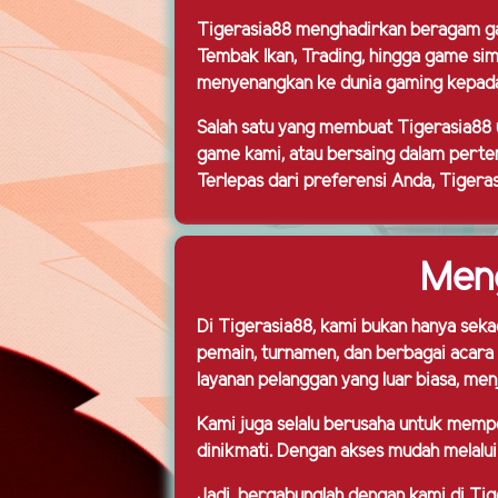
Tigerasia88
menghadirkan beragam game
Tembak Ikan, Trading, hingga game si
menyenangkan ke dunia gaming kepada
Salah satu yang membuat
Tigerasia88
game kami, atau bersaing dalam pertemp
Terlepas dari preferensi Anda,
Tigera
Meng
Di
Tigerasia88
, kami bukan hanya seka
pemain, turnamen, dan berbagai acara
layanan pelanggan yang luar biasa, m
Kami juga selalu berusaha untuk mempe
dinikmati. Dengan akses mudah melalu
Jadi, bergabunglah dengan kami di
Tig