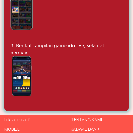
3. Berikut tampilan game idn live, selamat
bermain.
link-alternatif
TENTANG KAMI
MOBILE
JADWAL BANK