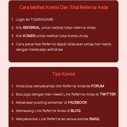
Cara Melihat Komisi Dan Total Referral Anda
1.
Login ke TIGERASIA88
2.
Klik
REFERRAL
untuk melihat total referral Anda
3.
Klik
KOMISI
untuk melihat total Komisi Anda
4.
Cara penarikan Referral dapat dilakukan setiap hari kamis
dengan melakukan withdraw.
Tips Komisi
1.
Anda bisa menyebarkan link Referral Anda ke
FORUM
2.
Bisa juga dengan men-tweet Link Referral Anda di
TWITTER
3.
Melakukan posting komentar di
FACEBOOK
4.
Memasang Link Referral Anda di
BLOG
5.
Menyebarkan Link Referral ke semua kontak
EMAIL