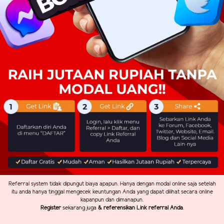
Referral system tidak dipungut biaya apapun. Hanya dengan modal online saja setelah
itu anda hanya tinggal mengecek keuntungan Anda yang dapat dilihat secara online
kapanpun dan dimanapun.
Register
sekarang juga
& referensikan Link referral Anda
.